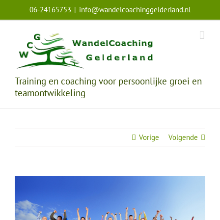
Ga
06-24165753
|
info@wandelcoachinggelderland.nl
naar
inhoud
Training en coaching voor persoonlijke groei en
teamontwikkeling
Vorige
Volgende
Bekijk
grotere
afbeelding