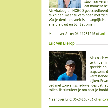
stap naar veran
dat moment hel
Als vitaloog en NOBCO geaccrediteerd
te krijgen, meer te verbinden met zich
Wat je denkt en voelt is belangrijk. Ne
energie gaat en blijft stromen.
Meer over Anke: 06-11231246 of
anke
Eric van Lierop
Als coach wi
te krijgen 
speelde en 
stap, soms 
verrassende
kijken. Erva
pad met zon- en schaduwzijdes dat rec
rollen. Ik stimuleer je om naar je hoofd 
Meer over Eric: 06-24165753 of
eric.