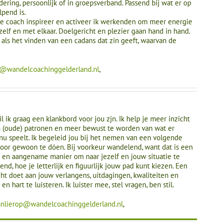
dering, persoonlijk of in groepsverband. Passend bij wat er op
pend is.
e coach inspireer en activeer ik werkenden om meer energie
zelf en met elkaar. Doelgericht en plezier gaan hand in hand.
t als het vinden van een cadans dat zin geeft, waarvan de
@wandelcoachinggelderland.nl
,
l ik graag een klankbord voor jou zjn. Ik help je meer inzicht
in (oude) patronen en meer bewust te worden van wat er
nu speelt. Ik begeleid jou bij het nemen van een volgende
door gewoon te dóen. Bij voorkeur wandelend, want dat is een
 en aangename manier om naar jezelf en jouw situatie te
rend, hoe je letterlijk en figuurlijk jouw pad kunt kiezen. Een
ht doet aan jouw verlangens, uitdagingen, kwaliteiten en
en hart te luisteren. Ik luister mee, stel vragen, ben stil.
vanlierop@wandelcoachinggelderland.nl
,