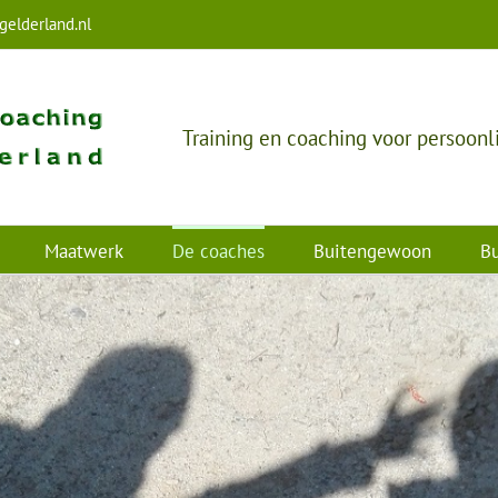
elderland.nl
Training en coaching voor persoonl
Maatwerk
De coaches
Buitengewoon
Bu