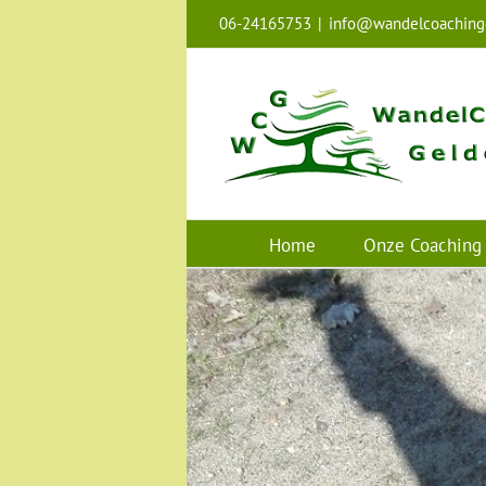
Ga
06-24165753
|
info@wandelcoachingg
naar
inhoud
Home
Onze Coaching
Anke van de Lockant