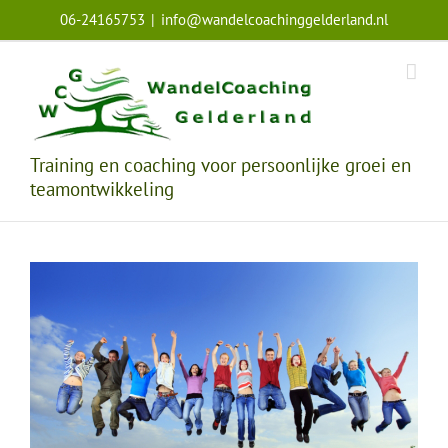
Ga
06-24165753
|
info@wandelcoachinggelderland.nl
naar
inhoud
Training en coaching voor persoonlijke groei en
teamontwikkeling