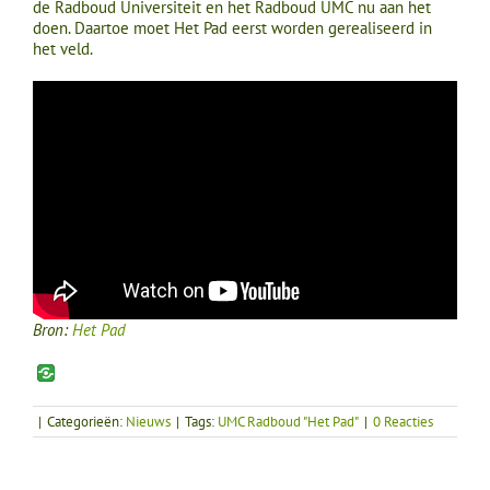
de Radboud Universiteit en het Radboud UMC nu aan het
doen. Daartoe moet Het Pad eerst worden gerealiseerd in
het veld.
Bron:
Het Pad
|
Categorieën:
Nieuws
|
Tags:
UMC Radboud "Het Pad"
|
0 Reacties