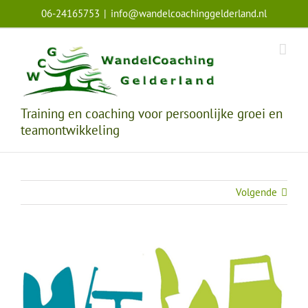
Ga
06-24165753
|
info@wandelcoachinggelderland.nl
naar
inhoud
Training en coaching voor persoonlijke groei en
teamontwikkeling
Volgende
Bekijk
grotere
afbeelding