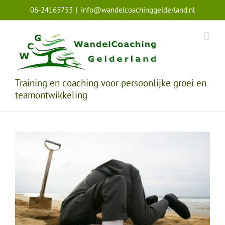
Ga
06-24165753
|
info@wandelcoachinggelderland.nl
naar
inhoud
Training en coaching voor persoonlijke groei en
teamontwikkeling