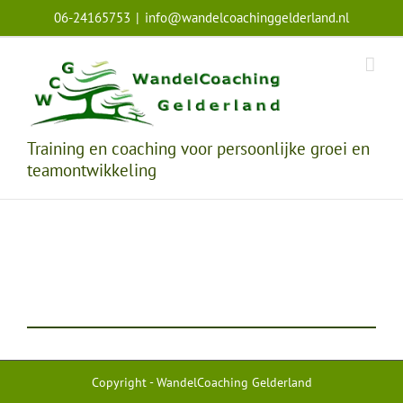
Ga
06-24165753
|
info@wandelcoachinggelderland.nl
naar
inhoud
Training en coaching voor persoonlijke groei en
teamontwikkeling
Copyright - WandelCoaching Gelderland