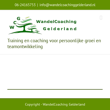
Ga
06-24165753
|
info@wandelcoachinggelderland.nl
naar
inhoud
Training en coaching voor persoonlijke groei en
teamontwikkeling
Copyright - WandelCoaching Gelderland