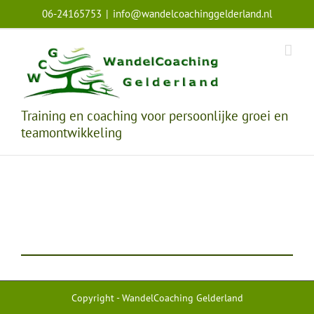
Ga
06-24165753
|
info@wandelcoachinggelderland.nl
naar
inhoud
Training en coaching voor persoonlijke groei en
teamontwikkeling
Copyright - WandelCoaching Gelderland