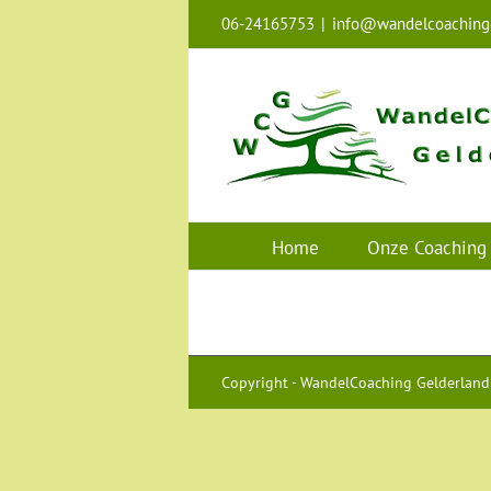
Ga
06-24165753
|
info@wandelcoachingg
naar
inhoud
Home
Onze Coaching
Copyright - WandelCoaching Gelderland