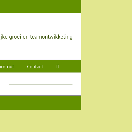
ijke groei en teamontwikkeling
rn-out
Contact