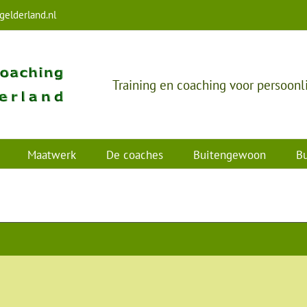
elderland.nl
Training en coaching voor persoonl
Maatwerk
De coaches
Buitengewoon
Bu