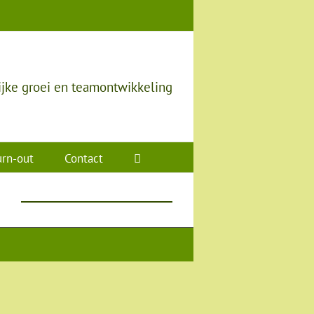
ijke groei en teamontwikkeling
rn-out
Contact