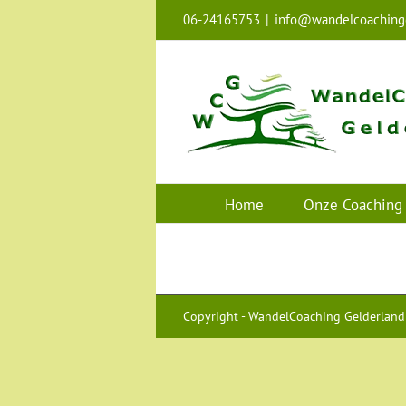
Ga
06-24165753
|
info@wandelcoachingg
naar
inhoud
Home
Onze Coaching
Copyright - WandelCoaching Gelderland