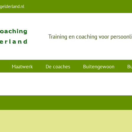
elderland.nl
Training en coaching voor persoonl
Maatwerk
De coaches
Buitengewoon
Bu