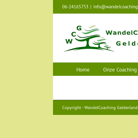
Ga
06-24165753
|
info@wandelcoachingg
naar
inhoud
Home
Onze Coaching
Copyright - WandelCoaching Gelderland