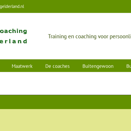
elderland.nl
Training en coaching voor persoonl
Maatwerk
De coaches
Buitengewoon
Bu