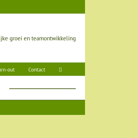
ijke groei en teamontwikkeling
rn-out
Contact