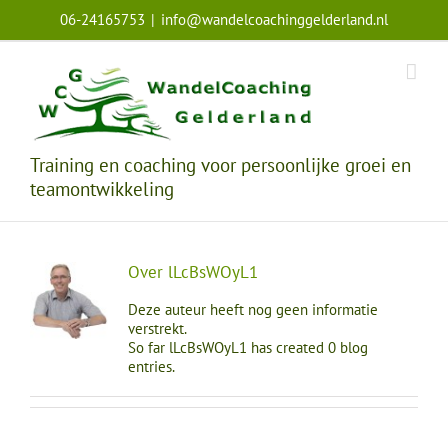
Ga
06-24165753
|
info@wandelcoachinggelderland.nl
naar
inhoud
Training en coaching voor persoonlijke groei en
teamontwikkeling
Over
lLcBsWOyL1
Deze auteur heeft nog geen informatie
verstrekt.
So far lLcBsWOyL1 has created 0 blog
entries.