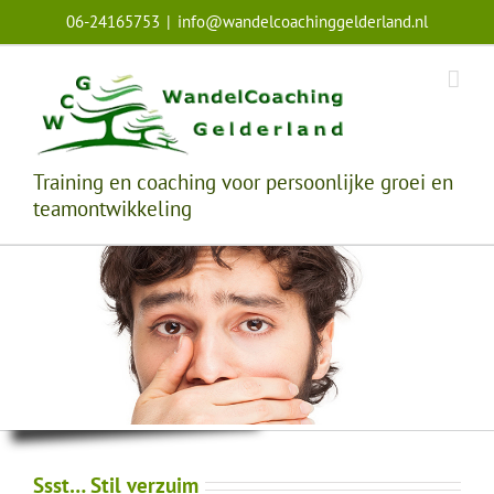
Ga
06-24165753
|
info@wandelcoachinggelderland.nl
naar
inhoud
Training en coaching voor persoonlijke groei en
teamontwikkeling
Ssst… Stil verzuim